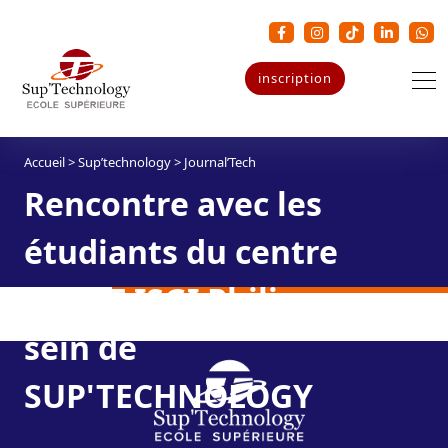
inscription
Accueil
>
Sup’technology
>
Journal’Tech
Rencontre avec les
étudiants du centre
OFPPT ISGI Philips au
sein de
SUP'TECHNOLOGY