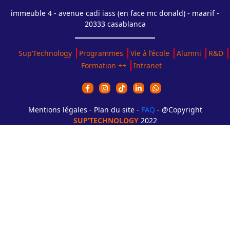
immeuble 4 - avenue cadi iass (en face mc donald) - maarif -
20333 casablanca
Sup’Technology
Programmes
Vie à l’école
Alumni
R&D
Formation ++
Intranet
Mentions légales - Plan du site -
FAQ
- @Copyright
SUP’TECHNOLOGY
2022